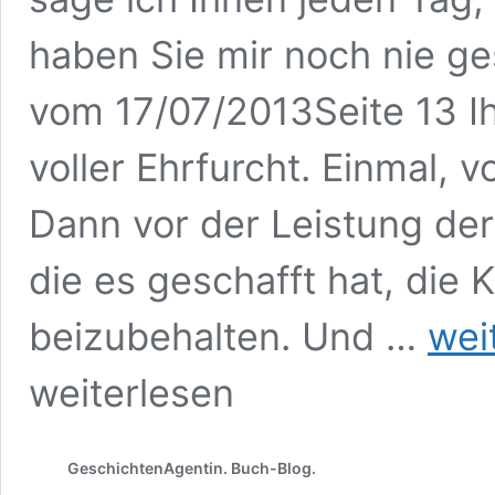
haben Sie mir noch nie ge
vom 17/07/2013Seite 13 I
voller Ehrfurcht. Einmal, v
Dann vor der Leistung der
die es geschafft hat, die 
Kurz,
beizubehalten. Und …
wei
kürzer,
SF:
weiterlesen
Micro
Science
Fiction
GeschichtenAgentin. Buch-Blog.