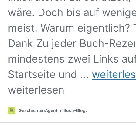
wäre. Doch bis auf wenige
meist. Warum eigentlich? T
Dank Zu jeder Buch-Rezen
mindestens zwei Links auf
Tut
Startseite und …
weiterle
verlinken
eigentlich
weiterlesen
weh?
GeschichtenAgentin. Buch-Blog.