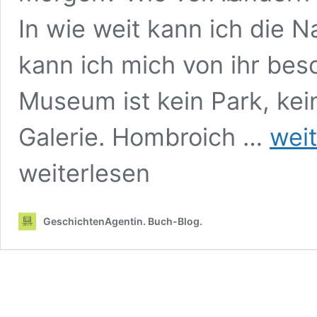
In wie weit kann ich die N
kann ich mich von ihr be
Museum ist kein Park, kei
Ein
Galerie. Hombroich …
wei
Museum
ist
weiterlesen
eine
Insel:
Hombroic
GeschichtenAgentin. Buch-Blog.