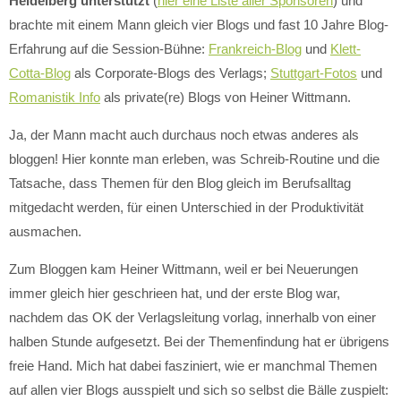
Heidelberg unterstützt
(
hier eine Liste aller Sponsoren
) und
brachte mit einem Mann gleich vier Blogs und fast 10 Jahre Blog-
Erfahrung auf die Session-Bühne:
Frankreich-Blog
und
Klett-
Cotta-Blog
als Corporate-Blogs des Verlags;
Stuttgart-Fotos
und
Romanistik Info
als private(re) Blogs von Heiner Wittmann.
Ja, der Mann macht auch durchaus noch etwas anderes als
bloggen! Hier konnte man erleben, was Schreib-Routine und die
Tatsache, dass Themen für den Blog gleich im Berufsalltag
mitgedacht werden, für einen Unterschied in der Produktivität
ausmachen.
Zum Bloggen kam Heiner Wittmann, weil er bei Neuerungen
immer gleich hier geschrieen hat, und der erste Blog war,
nachdem das OK der Verlagsleitung vorlag, innerhalb von einer
halben Stunde aufgesetzt. Bei der Themenfindung hat er übrigens
freie Hand. Mich hat dabei fasziniert, wie er manchmal Themen
auf allen vier Blogs ausspielt und sich so selbst die Bälle zuspielt: