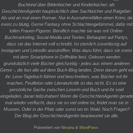
Buchkind über Bilderbücher und Kinderbücher; als
GeschichtenAgentin hauptsächlich über Sachbücher und Ratgeber.
Ab und an mal einen Roman. Nur in Ausnahmefällen einen Krimi, da
meist zu blutig. Gerne Fantasy ohne Schlachtengetümmel, dafür mit
tollen Frauen-Figuren. Beruflich machte sie was mit Online-
Buchmarketing, Social-Media und Texten. Behauptet auf Partys,
dass sie das Internet voll schreibt. Ist ziemlich zuverlässig auf
Instagram und LinkedIn anzutreffen. Was dazu führt, dass sie meist
mit dem Smartphone in Griffnähe liest. Gelesen werden
grundsätzlich viele Bücher gleichzeitig - jedes aus einem anderen
Genre -, die fast alle auf dem Buch-Blog landen. Denn darum geht es
ihr: Lese-Tagebuch führen und beschreiben, was Bücher mit ihr
machen. Feuilleton oder Literaturkritik ist das nicht. Es ist eine
persönliche Sache zwischen Leserin und Buch und ihr seid
eingeladen, daran teilzuhaben! Wenn die GeschichtenAgentin gerade
mal wieder verflucht, dass sie so viel online ist, findet man sie in
Museen. Oder in der Pfalz oder sonst wo im Wald. Noch Fragen?
Der Blog der GeschichtenAgentin beantwortet sie alle.
Präsentiert von
Nirvana
&
WordPress.