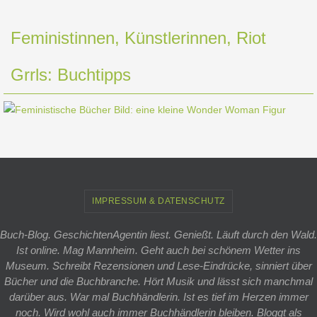
Feministinnen, Künstlerinnen, Riot
Grrls: Buchtipps
IMPRESSUM & DATENSCHUTZ
Buch-Blog. GeschichtenAgentin liest. Genießt. Läuft durch den Wald.
Ist online. Mag Mannheim. Geht auch bei schönem Wetter ins
Museum. Schreibt Rezensionen und Lese-Eindrücke, sinniert über
Bücher und die Buchbranche. Hört Musik und lässt sich manchmal
darüber aus. War mal Buchhändlerin. Ist es tief im Herzen immer
noch. Wird wohl auch immer Buchhändlerin bleiben. Bloggt als