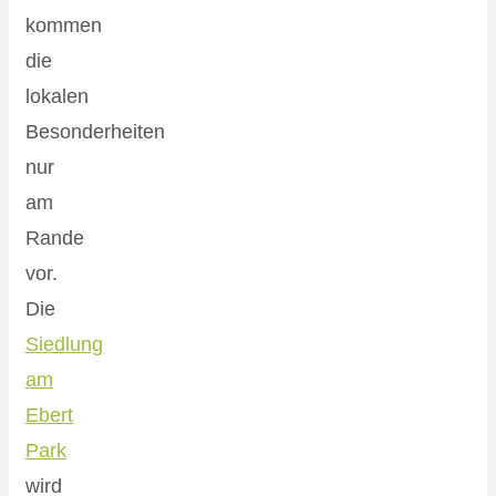
kommen
die
lokalen
Besonderheiten
nur
am
Rande
vor.
Die
Siedlung
am
Ebert
Park
wird