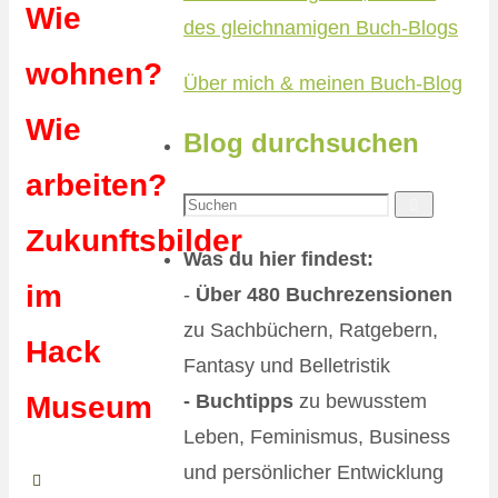
Wie
wohnen?
Über mich & meinen Buch-Blog
Wie
Blog durchsuchen
arbeiten?
Suchen
Suchen
Zukunftsbilder
nach:
Was du hier findest:
im
-
Über 480 Buchrezensionen
zu Sachbüchern, Ratgebern,
Hack
Fantasy und Belletristik
- Buchtipps
zu bewusstem
Museum
Leben, Feminismus, Business
und persönlicher Entwicklung