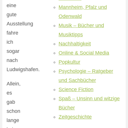
eine
Mannheim, Pfalz und
gute
Odenwald
Ausstellung
Musik – Bücher und
fahre
Musiktipps
ich
Nachhaltigkeit
sogar
Online & Social Media
nach
Popkultur
Ludwigshafen.
Psychologie – Ratgeber
und Sachbücher
Allein,
Science Fiction
es
Spaß – Unsinn und witzige
gab
Bücher
schon
Zeitgeschichte
lange