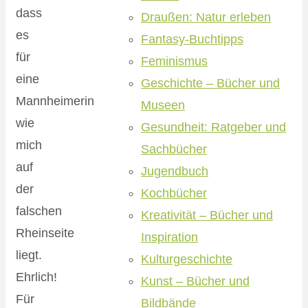
dass
Draußen: Natur erleben
es
Fantasy-Buchtipps
für
Feminismus
eine
Geschichte – Bücher und
Mannheimerin
Museen
wie
Gesundheit: Ratgeber und
mich
Sachbücher
auf
Jugendbuch
der
Kochbücher
falschen
Kreativität – Bücher und
Rheinseite
Inspiration
liegt.
Kulturgeschichte
Ehrlich!
Kunst – Bücher und
Für
Bildbände