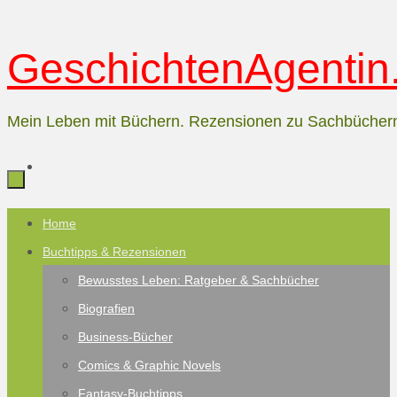
Zum
GeschichtenAgentin.
Inhalt
springen
Mein Leben mit Büchern. Rezensionen zu Sachbücher
Zum
Home
Inhalt
Buchtipps & Rezensionen
springen
Bewusstes Leben: Ratgeber & Sachbücher
Biografien
Business-Bücher
Comics & Graphic Novels
Fantasy-Buchtipps