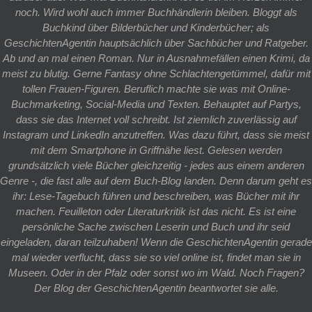
noch. Wird wohl auch immer Buchhändlerin bleiben. Bloggt als
Buchkind über Bilderbücher und Kinderbücher; als
GeschichtenAgentin hauptsächlich über Sachbücher und Ratgeber.
Ab und an mal einen Roman. Nur in Ausnahmefällen einen Krimi, da
meist zu blutig. Gerne Fantasy ohne Schlachtengetümmel, dafür mit
tollen Frauen-Figuren. Beruflich machte sie was mit Online-
Buchmarketing, Social-Media und Texten. Behauptet auf Partys,
dass sie das Internet voll schreibt. Ist ziemlich zuverlässig auf
Instagram und LinkedIn anzutreffen. Was dazu führt, dass sie meist
mit dem Smartphone in Griffnähe liest. Gelesen werden
grundsätzlich viele Bücher gleichzeitig - jedes aus einem anderen
Genre -, die fast alle auf dem Buch-Blog landen. Denn darum geht es
ihr: Lese-Tagebuch führen und beschreiben, was Bücher mit ihr
machen. Feuilleton oder Literaturkritik ist das nicht. Es ist eine
persönliche Sache zwischen Leserin und Buch und ihr seid
eingeladen, daran teilzuhaben! Wenn die GeschichtenAgentin gerade
mal wieder verflucht, dass sie so viel online ist, findet man sie in
Museen. Oder in der Pfalz oder sonst wo im Wald. Noch Fragen?
Der Blog der GeschichtenAgentin beantwortet sie alle.