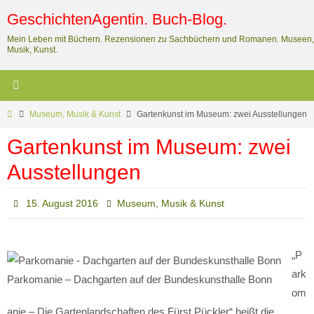
Zum
GeschichtenAgentin. Buch-Blog.
Inhalt
Mein Leben mit Büchern. Rezensionen zu Sachbüchern und Romanen. Museen,
springen
Musik, Kunst.
Start
Museum, Musik & Kunst
Gartenkunst im Museum: zwei Ausstellungen
Gartenkunst im Museum: zwei
Ausstellungen
15. August 2016
Museum, Musik & Kunst
„P
ark
Parkomanie – Dachgarten auf der Bundeskunsthalle Bonn
om
anie – Die Gartenlandschaften des Fürst Pückler“ heißt die