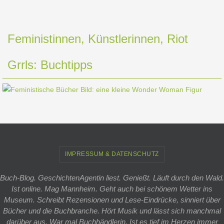
Feministinnen, Künstlerinnen, Riot
Grrls: Buchtipps
IMPRESSUM & DATENSCHUTZ
Buch-Blog. GeschichtenAgentin liest. Genießt. Läuft durch den Wald.
Ist online. Mag Mannheim. Geht auch bei schönem Wetter ins
Museum. Schreibt Rezensionen und Lese-Eindrücke, sinniert über
Bücher und die Buchbranche. Hört Musik und lässt sich manchmal
darüber aus. War mal Buchhändlerin. Ist es tief im Herzen immer