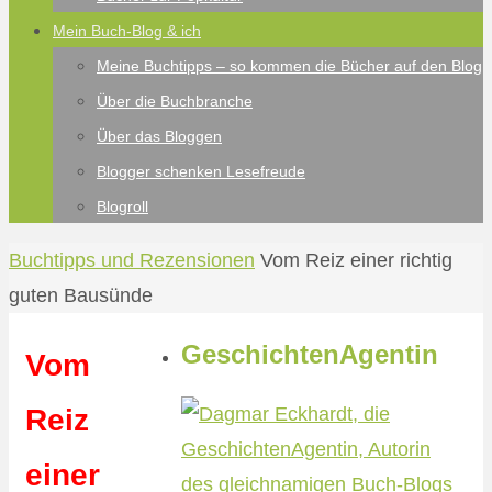
Mein Buch-Blog & ich
Meine Buchtipps – so kommen die Bücher auf den Blog
Über die Buchbranche
Über das Bloggen
Blogger schenken Lesefreude
Blogroll
Start
Buchtipps und Rezensionen
Vom Reiz einer richtig
guten Bausünde
GeschichtenAgentin
Vom
Reiz
einer