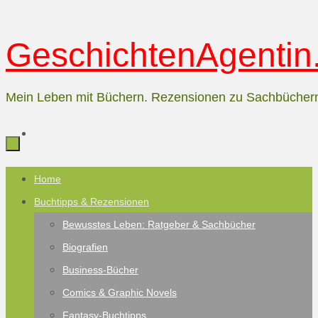
Zum
GeschichtenAgentin.
Inhalt
springen
Mein Leben mit Büchern. Rezensionen zu Sachbücher
Zum
Home
Inhalt
Buchtipps & Rezensionen
springen
Bewusstes Leben: Ratgeber & Sachbücher
Biografien
Business-Bücher
Comics & Graphic Novels
Fantasy-Buchtipps