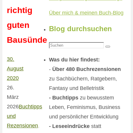
richtig
Über mich & meinen Buch-Blog
guten
Blog durchsuchen
Bausünde
Suchen
Suchen
nach:
30.
Was du hier findest:
August
-
Über 480 Buchrezensionen
2020
zu Sachbüchern, Ratgebern,
26.
Fantasy und Belletristik
März
- Buchtipps
zu bewusstem
2026
Buchtipps
Leben, Feminismus, Business
und
und persönlicher Entwicklung
Rezensionen
,
- Leseeindrücke
statt