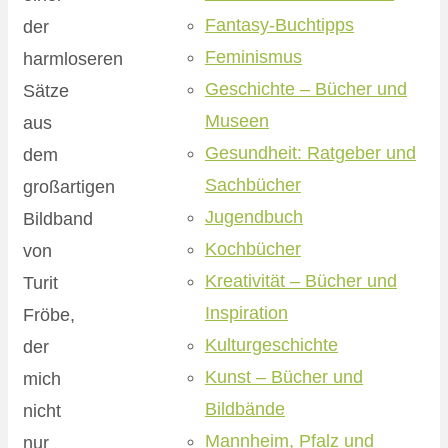
Fantasy-Buchtipps
der
Feminismus
harmloseren
Geschichte – Bücher und
Sätze
Museen
aus
Gesundheit: Ratgeber und
dem
Sachbücher
großartigen
Jugendbuch
Bildband
Kochbücher
von
Kreativität – Bücher und
Turit
Inspiration
Fröbe,
Kulturgeschichte
der
Kunst – Bücher und
mich
Bildbände
nicht
Mannheim, Pfalz und
nur