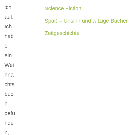
ich
Science Fiction
auf:
Spaß – Unsinn und witzige Bücher
Ich
Zeitgeschichte
hab
e
ein
Wei
hna
chts
buc
h
gefu
nde
n,