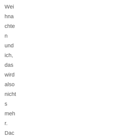
Wei
hna
chte
n
und
ich,
das
wird
also
nicht
s
meh
r.
Dac