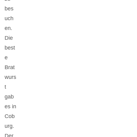
bes
uch
en.
Die
best
e
Brat
wurs
t
gab
es in
Cob
urg.
Der