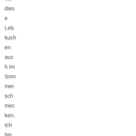
dies
e
Leb
kuch
en
auc
h im
Som
mer
sch
mec
ken.
Ich
bin