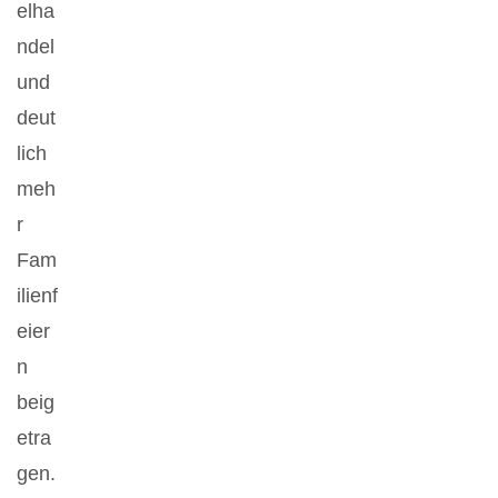
elha
ndel
und
deut
lich
meh
r
Fam
ilienf
eier
n
beig
etra
gen.