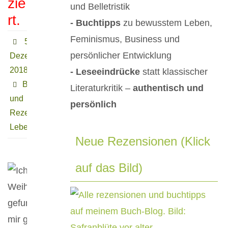
zie
und Belletristik
rt.
- Buchtipps
zu bewusstem Leben,
Feminismus, Business und
5.
persönlicher Entwicklung
Dezember
2018
- Leseeindrücke
statt klassischer
Buchtipps
Literaturkritik –
authentisch und
und
persönlich
Rezensionen
,
Leben
Neue Rezensionen (Klick
auf das Bild)