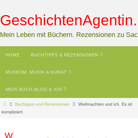
Zum
Inhalt
GeschichtenAgentin.
springen
Mein Leben mit Büchern. Rezensionen zu Sa
Zum
HOME
BUCHTIPPS & REZENSIONEN
Inhalt
springen
MUSEUM, MUSIK & KUNST
MEIN BUCH-BLOG & ICH
Start
Buchtipps und Rezensionen
Weihnachten und ich. Es ist
kompliziert.
W