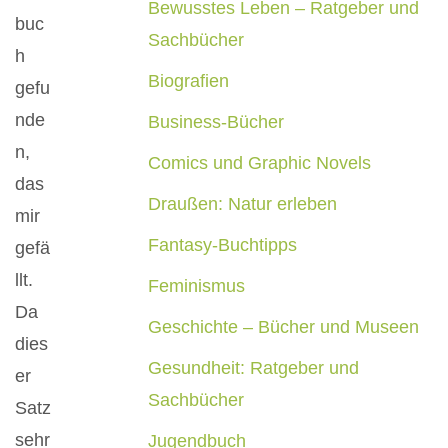
Bewusstes Leben – Ratgeber und
buc
Sachbücher
h
Biografien
gefu
nde
Business-Bücher
n,
Comics und Graphic Novels
das
Draußen: Natur erleben
mir
Fantasy-Buchtipps
gefä
llt.
Feminismus
Da
Geschichte – Bücher und Museen
dies
Gesundheit: Ratgeber und
er
Sachbücher
Satz
sehr
Jugendbuch