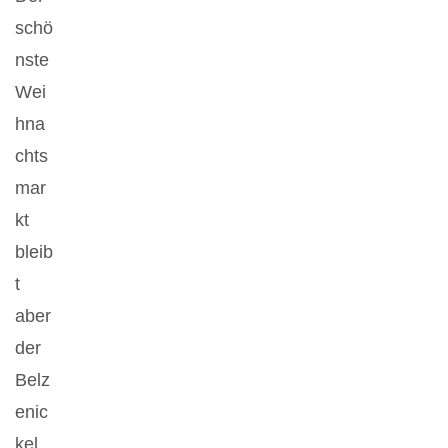
schö
nste
Wei
hna
chts
mar
kt
bleib
t
aber
der
Belz
enic
kel