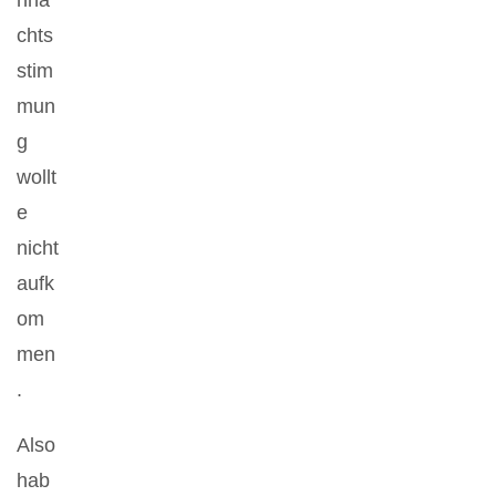
hna
chts
stim
mun
g
wollt
e
nicht
aufk
om
men
.
Also
hab