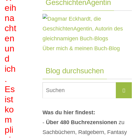
GeschichtenAgentin
eih
na
cht
en
un
Über mich & meinen Buch-Blog
d
ich
Blog durchsuchen
.
Su
Es
Suchen
na
ist
ko
Was du hier findest:
m
-
Über 480 Buchrezensionen
zu
pli
Sachbüchern, Ratgebern, Fantasy