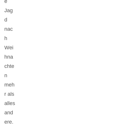
e
Jag
d
nac
h
Wei
hna
chte
n
meh
r als
alles
and
ere.