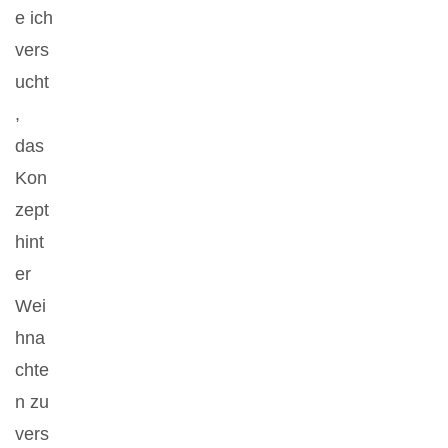
e ich
vers
ucht
,
das
Kon
zept
hint
er
Wei
hna
chte
n zu
vers