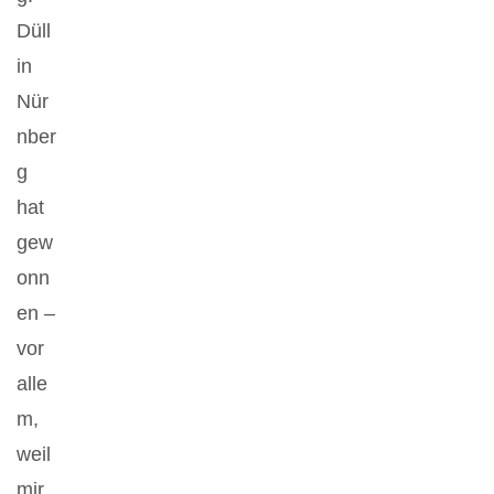
Düll
in
Nür
nber
g
hat
gew
onn
en –
vor
alle
m,
weil
mir