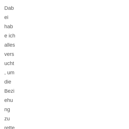
Dab
ei
hab
e ich
alles
vers
ucht
, um
die
Bezi
ehu
ng
zu
rette