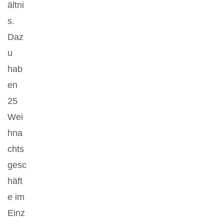
ältni
s.
Daz
u
hab
en
25
Wei
hna
chts
gesc
häft
e im
Einz