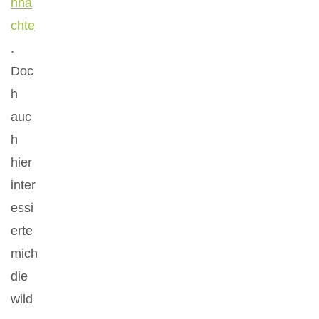
hnä
chte
.
Doc
h
auc
h
hier
inter
essi
erte
mich
die
wild