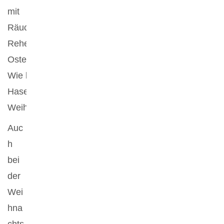
Wie kommt der
Hase in die
Weihnachtsdeko?
Auc
h
bei
der
Wei
hna