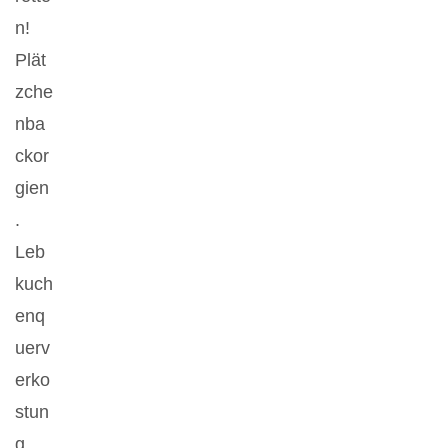
n!
Plät
zche
nba
ckor
gien
.
Leb
kuch
enq
uerv
erko
stun
g.