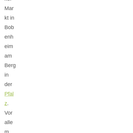
Mar
kt in
Bob
enh
eim
am
Berg
in
der
Pfal
z
.
Vor
alle
m