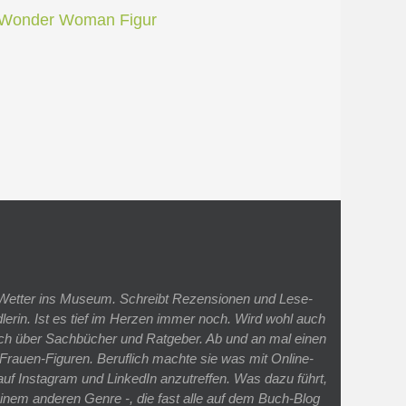
 Wetter ins Museum. Schreibt Rezensionen und Lese-
rin. Ist es tief im Herzen immer noch. Wird wohl auch
ich über Sachbücher und Ratgeber. Ab und an mal einen
Frauen-Figuren. Beruflich machte sie was mit Online-
 auf Instagram und LinkedIn anzutreffen. Was dazu führt,
einem anderen Genre -, die fast alle auf dem Buch-Blog