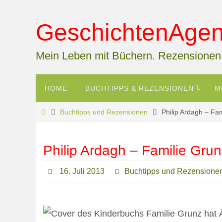
Zum
Inhalt
GeschichtenAgent
springen
Mein Leben mit Büchern. Rezensionen
Zum
HOME
BUCHTIPPS & REZENSIONEN
M
Inhalt
springen
Start
Buchtipps und Rezensionen
Philip Ardagh – Fa
Philip Ardagh – Familie Gru
16. Juli 2013
Buchtipps und Rezensione