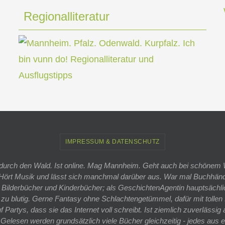
Regionalliteratur
IMPRESSUM & DATENSCHUTZ
ft durch den Wald. Ist online. Mag Mannheim. Geht auch bei schönem
 Hört Musik und lässt sich manchmal darüber aus. War mal Buchhändle
r Bilderbücher und Kinderbücher; als GeschichtenAgentin hauptsächl
zu blutig. Gerne Fantasy ohne Schlachtengetümmel, dafür mit tollen 
artys, dass sie das Internet voll schreibt. Ist ziemlich zuverlässig
 Gelesen werden grundsätzlich viele Bücher gleichzeitig - jedes aus 