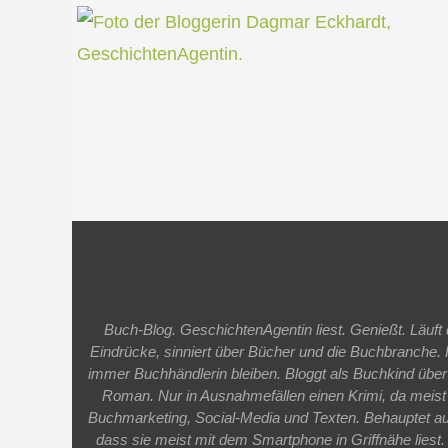
Buch-Blog. GeschichtenAgentin liest. Genießt. Läu
Eindrücke, sinniert über Bücher und die Buchbranche.
immer Buchhändlerin bleiben. Bloggt als Buchkind übe
Roman. Nur in Ausnahmefällen einen Krimi, da meist 
Buchmarketing, Social-Media und Texten. Behauptet auf P
dass sie meist mit dem Smartphone in Griffnähe liest.