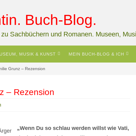
in. Buch-Blog.
 zu Sachbüchern und Romanen. Museen, Musi
USEUM, MUSIK & KUNST
MEIN BUCH-BLOG & ICH
milie Grunz – Rezension
nz – Rezension
n
„Wenn Du so schlau werden willst wie Vati,