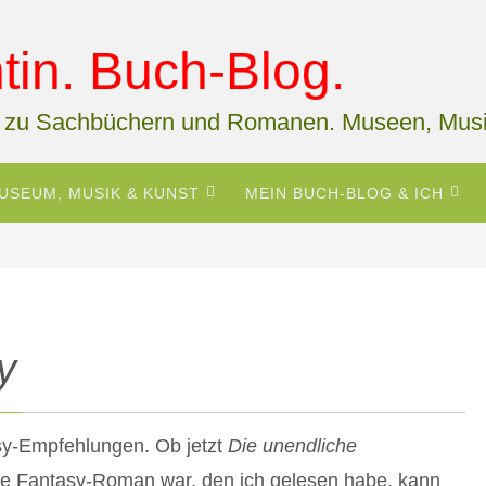
in. Buch-Blog.
 zu Sachbüchern und Romanen. Museen, Musi
USEUM, MUSIK & KUNST
MEIN BUCH-BLOG & ICH
y
sy-Empfehlungen. Ob jetzt
Die unendliche
te Fantasy-Roman war, den ich gelesen habe, kann