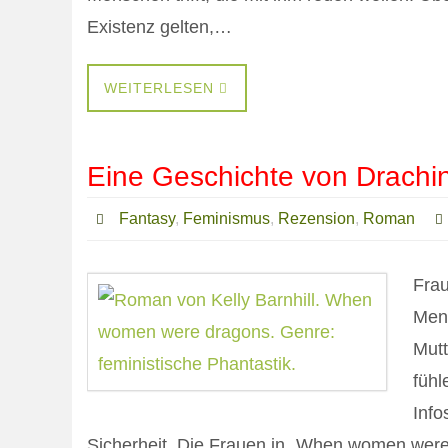
Existenz gelten,…
WEITERLESEN
Eine Geschichte von Drachi
Fantasy
,
Feminismus
,
Rezension
,
Roman
Frau
Mens
Mutt
fühl
Info
Sicherheit. Die Frauen in „When women wer