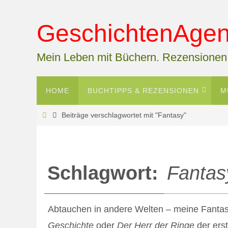
Zum
Inhalt
GeschichtenAgent
springen
Mein Leben mit Büchern. Rezensionen
Zum
HOME
BUCHTIPPS & REZENSIONEN
M
Inhalt
springen
Start
Beiträge verschlagwortet mit "Fantasy"
Schlagwort:
Fantas
Abtauchen in andere Welten – meine Fanta
Geschichte
oder
Der Herr der Ringe
der ers