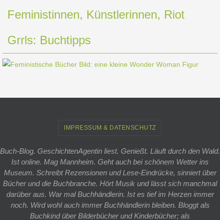
Feministinnen, Künstlerinnen, Riot
Grrls: Buchtipps
IMPRESSUM & DATENSCHUTZ
Buch-Blog. GeschichtenAgentin liest. Genießt. Läuft durch den Wald.
Ist online. Mag Mannheim. Geht auch bei schönem Wetter ins
Museum. Schreibt Rezensionen und Lese-Eindrücke, sinniert über
Bücher und die Buchbranche. Hört Musik und lässt sich manchmal
darüber aus. War mal Buchhändlerin. Ist es tief im Herzen immer
noch. Wird wohl auch immer Buchhändlerin bleiben. Bloggt als
Buchkind über Bilderbücher und Kinderbücher; als