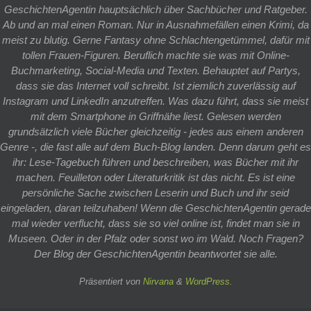
GeschichtenAgentin hauptsächlich über Sachbücher und Ratgeber.
Ab und an mal einen Roman. Nur in Ausnahmefällen einen Krimi, da
meist zu blutig. Gerne Fantasy ohne Schlachtengetümmel, dafür mit
tollen Frauen-Figuren. Beruflich machte sie was mit Online-
Buchmarketing, Social-Media und Texten. Behauptet auf Partys,
dass sie das Internet voll schreibt. Ist ziemlich zuverlässig auf
Instagram und LinkedIn anzutreffen. Was dazu führt, dass sie meist
mit dem Smartphone in Griffnähe liest. Gelesen werden
grundsätzlich viele Bücher gleichzeitig - jedes aus einem anderen
Genre -, die fast alle auf dem Buch-Blog landen. Denn darum geht es
ihr: Lese-Tagebuch führen und beschreiben, was Bücher mit ihr
machen. Feuilleton oder Literaturkritik ist das nicht. Es ist eine
persönliche Sache zwischen Leserin und Buch und ihr seid
eingeladen, daran teilzuhaben! Wenn die GeschichtenAgentin gerade
mal wieder verflucht, dass sie so viel online ist, findet man sie in
Museen. Oder in der Pfalz oder sonst wo im Wald. Noch Fragen?
Der Blog der GeschichtenAgentin beantwortet sie alle.
Präsentiert von
Nirvana
&
WordPress.