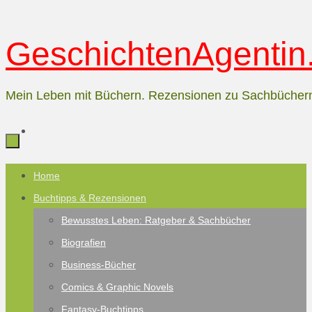
Zum
GeschichtenAgentin.
Inhalt
springen
Mein Leben mit Büchern. Rezensionen zu Sachbücher
Zum
Home
Inhalt
Buchtipps & Rezensionen
springen
Bewusstes Leben: Ratgeber & Sachbücher
Biografien
Business-Bücher
Comics & Graphic Novels
Fantasy-Buchtipps