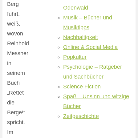
Berg
Odenwald
führt,
Musik – Bücher und
weiß,
Musiktipps
wovon
Nachhaltigkeit
Reinhold
Online & Social Media
Messner
Popkultur
in
Psychologie – Ratgeber
seinem
und Sachbücher
Buch
Science Fiction
„Rettet
Spaß – Unsinn und witzige
die
Bücher
Berge!“
Zeitgeschichte
spricht.
Im