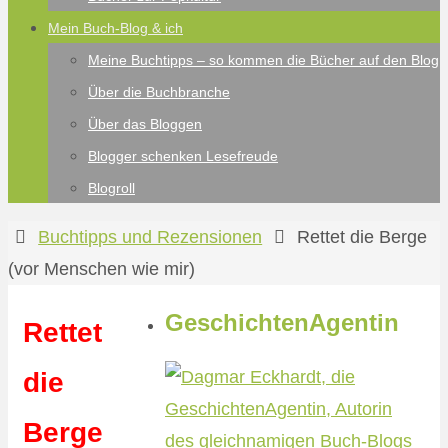
Mein Buch-Blog & ich
Meine Buchtipps – so kommen die Bücher auf den Blog
Über die Buchbranche
Über das Bloggen
Blogger schenken Lesefreude
Blogroll
Start
Buchtipps und Rezensionen
Rettet die Berge
(vor Menschen wie mir)
GeschichtenAgentin
Rettet
die
Berge