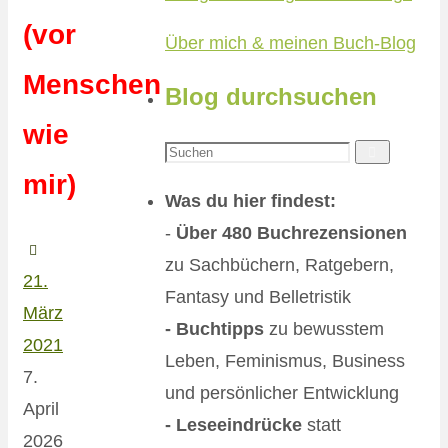
(vor
Über mich & meinen Buch-Blog
Menschen
Blog durchsuchen
wie
Suchen
Suchen
mir)
nach:
Was du hier findest:
-
Über 480 Buchrezensionen
zu Sachbüchern, Ratgebern,
21.
Fantasy und Belletristik
März
- Buchtipps
zu bewusstem
2021
Leben, Feminismus, Business
7.
und persönlicher Entwicklung
April
- Leseeindrücke
statt
2026