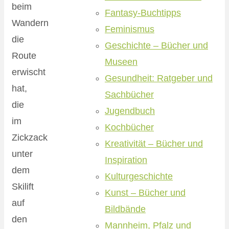
beim
Fantasy-Buchtipps
Wandern
Feminismus
die
Geschichte – Bücher und
Route
Museen
erwischt
Gesundheit: Ratgeber und
hat,
Sachbücher
die
Jugendbuch
im
Kochbücher
Zickzack
Kreativität – Bücher und
unter
Inspiration
dem
Kulturgeschichte
Skilift
Kunst – Bücher und
auf
Bildbände
den
Mannheim, Pfalz und