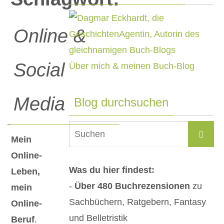
Online &
Social
Über mich & meinen Buch-Blog
Media
Blog durchsuchen
Su
Suchen
Mein
na
Online-
Was du hier findest:
Leben,
-
Über 480 Buchrezensionen
zu
mein
Sachbüchern, Ratgebern, Fantasy
Online-
und Belletristik
Beruf
.