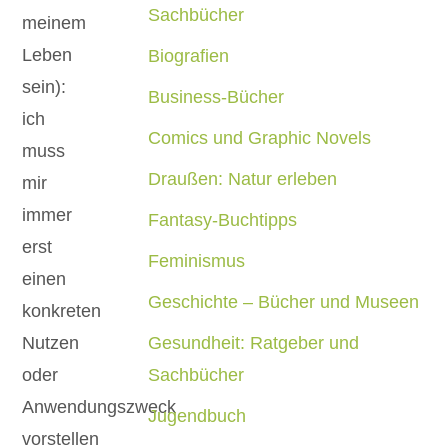
Sachbücher
meinem
Leben
Biografien
sein):
Business-Bücher
ich
Comics und Graphic Novels
muss
Draußen: Natur erleben
mir
immer
Fantasy-Buchtipps
erst
Feminismus
einen
Geschichte – Bücher und Museen
konkreten
Nutzen
Gesundheit: Ratgeber und
oder
Sachbücher
Anwendungszweck
Jugendbuch
vorstellen