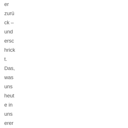
er
zurü
ck –
und
ersc
hrick
t.
Das,
was
uns
heut
e in
uns
erer