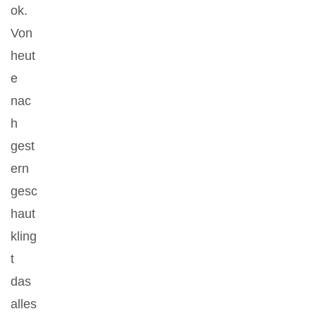
ok.
Von
heut
e
nac
h
gest
ern
gesc
haut
kling
t
das
alles