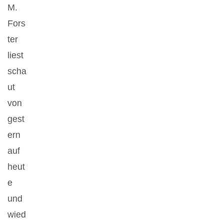
M.
Fors
ter
liest
scha
ut
von
gest
ern
auf
heut
e
und
wied