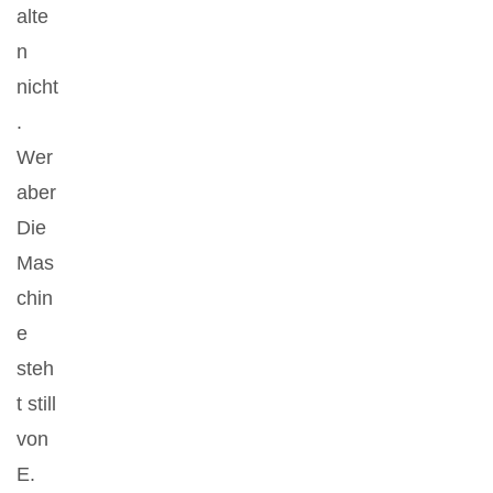
alte
n
nicht
.
Wer
aber
Die
Mas
chin
e
steh
t still
von
E.