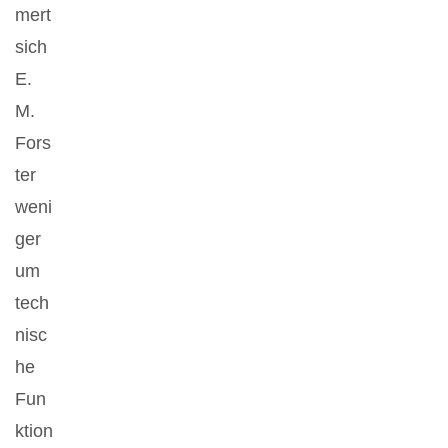
mert
sich
E.
M.
Fors
ter
weni
ger
um
tech
nisc
he
Fun
ktion