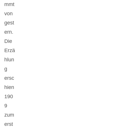
mmt
von
gest
ern.
Die
Erzä
hlun
g
ersc
hien
190
9
zum
erst