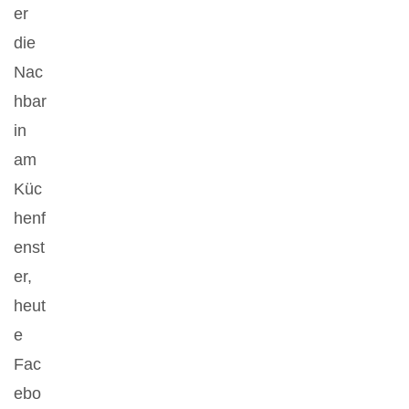
er
die
Nac
hbar
in
am
Küc
henf
enst
er,
heut
e
Fac
ebo