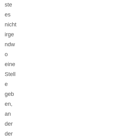
ste
es
nicht
irge
ndw
o
eine
Stell
e
geb
en,
an
der
der