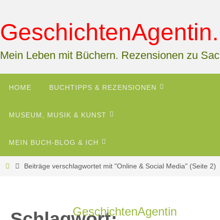
Zum
Inhalt
GeschichtenAgentin.
springen
Mein Leben mit Büchern. Rezensionen zu Sa
Zum
HOME
BUCHTIPPS & REZENSIONEN
Inhalt
springen
MUSEUM, MUSIK & KUNST
MEIN BUCH-BLOG & ICH
Start
Beiträge verschlagwortet mit "Online & Social Media"
(Seite 2)
GeschichtenAgentin
Schlagwort: