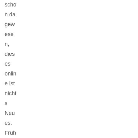
scho
n da
gew
ese
n,
dies
es
onlin
e ist
nicht
s
Neu
es.
Früh