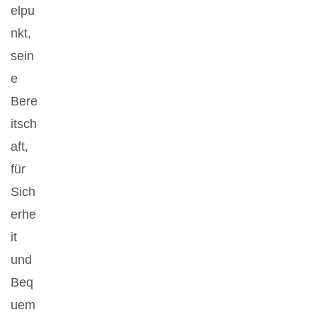
elpu
nkt,
sein
e
Bere
itsch
aft,
für
Sich
erhe
it
und
Beq
uem