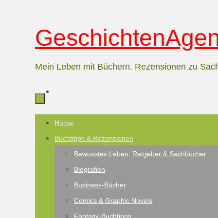
Zum
GeschichtenAgent
Inhalt
springen
Mein Leben mit Büchern. Rezensionen zu Sac
Zum
Home
Inhalt
Buchtipps & Rezensionen
springen
Bewusstes Leben: Ratgeber & Sachbücher
Biografien
Business-Bücher
Comics & Graphic Novels
Fantasy-Buchtipps