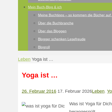
Mein Buch-Blog & ich
Meine Buchtipps – so kommen die Bücher auf 
Über die Buchbranche
Über das Bloggen
Blogger schenken Lesefreude
Blogroll
Start
Leben
Yoga ist …
Yoga ist …
26. Februar 2016
17. Februar 2026
Leben
,
Yo
Was ist Yoga für Dic
herangespült.