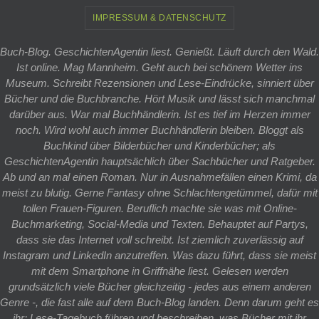
IMPRESSUM & DATENSCHUTZ
Buch-Blog. GeschichtenAgentin liest. Genießt. Läuft durch den Wald.
Ist online. Mag Mannheim. Geht auch bei schönem Wetter ins
Museum. Schreibt Rezensionen und Lese-Eindrücke, sinniert über
Bücher und die Buchbranche. Hört Musik und lässt sich manchmal
darüber aus. War mal Buchhändlerin. Ist es tief im Herzen immer
noch. Wird wohl auch immer Buchhändlerin bleiben. Bloggt als
Buchkind über Bilderbücher und Kinderbücher; als
GeschichtenAgentin hauptsächlich über Sachbücher und Ratgeber.
Ab und an mal einen Roman. Nur in Ausnahmefällen einen Krimi, da
meist zu blutig. Gerne Fantasy ohne Schlachtengetümmel, dafür mit
tollen Frauen-Figuren. Beruflich machte sie was mit Online-
Buchmarketing, Social-Media und Texten. Behauptet auf Partys,
dass sie das Internet voll schreibt. Ist ziemlich zuverlässig auf
Instagram und LinkedIn anzutreffen. Was dazu führt, dass sie meist
mit dem Smartphone in Griffnähe liest. Gelesen werden
grundsätzlich viele Bücher gleichzeitig - jedes aus einem anderen
Genre -, die fast alle auf dem Buch-Blog landen. Denn darum geht es
ihr: Lese-Tagebuch führen und beschreiben, was Bücher mit ihr