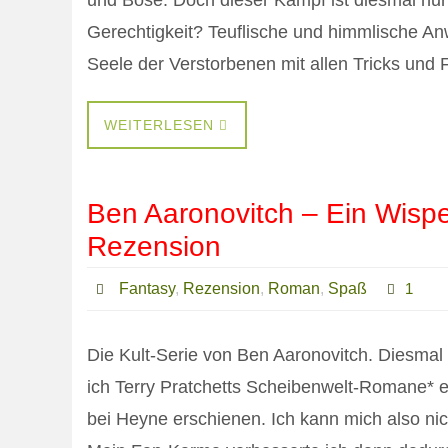
und Böse. Doch dieser Kampf ist diesmal nur 
Gerechtigkeit? Teuflische und himmlische A
Seele der Verstorbenen mit allen Tricks und
WEITERLESEN
Ben Aaronovitch – Ein Wispe
Rezension
Fantasy
,
Rezension
,
Roman
,
Spaß
1
Die Kult-Serie von Ben Aaronovitch. Diesmal
ich Terry Pratchetts Scheibenwelt-Romane* e
bei Heyne erschienen. Ich kann mich also ni