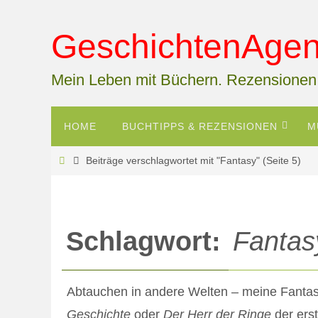
Zum
Inhalt
GeschichtenAgent
springen
Mein Leben mit Büchern. Rezensionen
Zum
HOME
BUCHTIPPS & REZENSIONEN
M
Inhalt
springen
Start
Beiträge verschlagwortet mit "Fantasy"
(Seite 5)
Schlagwort:
Fantas
Abtauchen in andere Welten – meine Fanta
Geschichte
oder
Der Herr der Ringe
der ers