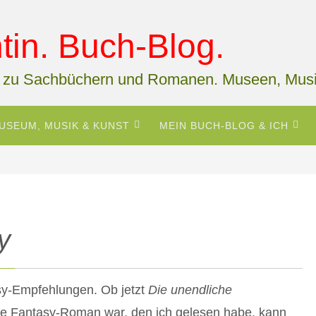
in. Buch-Blog.
 zu Sachbüchern und Romanen. Museen, Musi
USEUM, MUSIK & KUNST
MEIN BUCH-BLOG & ICH
y
sy-Empfehlungen. Ob jetzt
Die unendliche
te Fantasy-Roman war, den ich gelesen habe, kann