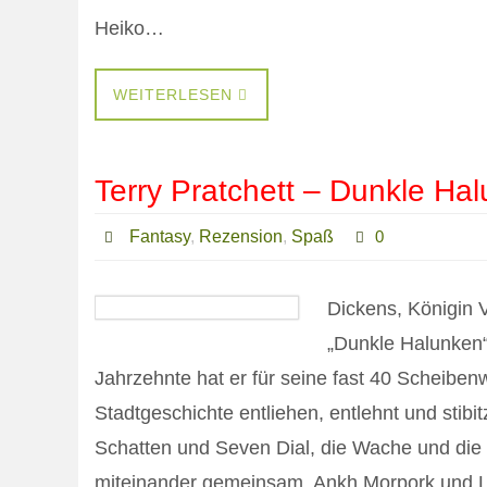
Heiko…
WEITERLESEN
Terry Pratchett – Dunkle Ha
Fantasy
,
Rezension
,
Spaß
0
Dickens, Königin V
„Dunkle Halunken“
Jahrzehnte hat er für seine fast 40 Scheibe
Stadtgeschichte entliehen, entlehnt und stibi
Schatten und Seven Dial, die Wache und die 
miteinander gemeinsam. Ankh Morpork und L