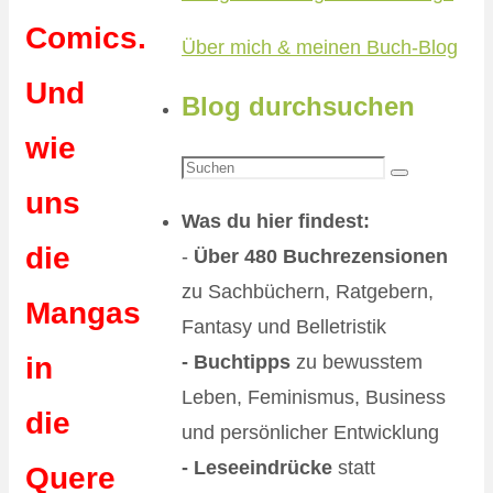
Comics.
Über mich & meinen Buch-Blog
Und
Blog durchsuchen
wie
Suchen
Suchen
uns
nach:
Was du hier findest:
die
-
Über 480 Buchrezensionen
zu Sachbüchern, Ratgebern,
Mangas
Fantasy und Belletristik
- Buchtipps
zu bewusstem
in
Leben, Feminismus, Business
die
und persönlicher Entwicklung
- Leseeindrücke
statt
Quere