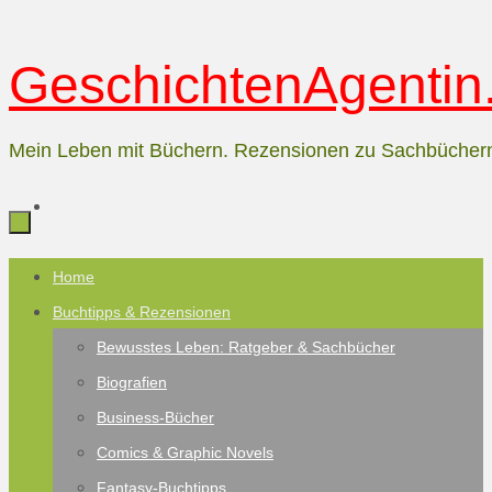
Zum
GeschichtenAgentin.
Inhalt
springen
Mein Leben mit Büchern. Rezensionen zu Sachbücher
Zum
Home
Inhalt
Buchtipps & Rezensionen
springen
Bewusstes Leben: Ratgeber & Sachbücher
Biografien
Business-Bücher
Comics & Graphic Novels
Fantasy-Buchtipps