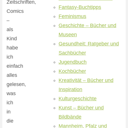
Zeitschriften,
Fantasy-Buchtipps
Comics
Feminismus
–
Geschichte – Bücher und
als
Museen
Kind
Gesundheit: Ratgeber und
habe
Sachbücher
ich
Jugendbuch
einfach
Kochbücher
alles
Kreativität – Bücher und
gelesen,
Inspiration
was
Kulturgeschichte
ich
Kunst – Bücher und
in
Bildbände
die
Mannheim, Pfalz und