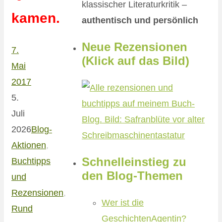
klassischer Literaturkritik –
kamen.
authentisch und persönlich
Neue Rezensionen
7.
(Klick auf das Bild)
Mai
2017
5.
Juli
2026
Blog-
Aktionen
,
Schnelleinstieg zu
Buchtipps
den Blog-Themen
und
Rezensionen
,
Wer ist die
Rund
GeschichtenAgentin?