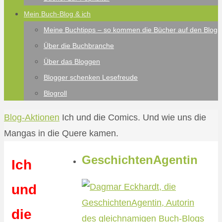
Mein Buch-Blog & ich
Meine Buchtipps – so kommen die Bücher auf den Blog
Über die Buchbranche
Über das Bloggen
Blogger schenken Lesefreude
Blogroll
Start
Blog-Aktionen
Ich und die Comics. Und wie uns die
Mangas in die Quere kamen.
GeschichtenAgentin
Ich
und
die