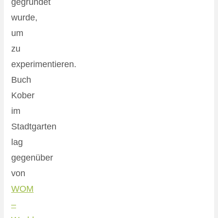
gegründet
wurde,
um
zu
experimentieren.
Buch
Kober
im
Stadtgarten
lag
gegenüber
von
WOM
–