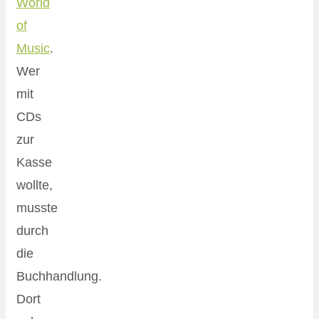
World
of
Music
.
Wer
mit
CDs
zur
Kasse
wollte,
musste
durch
die
Buchhandlung.
Dort