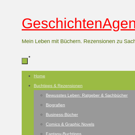
Zum
GeschichtenAgent
Inhalt
springen
Mein Leben mit Büchern. Rezensionen zu Sac
Zum
Home
Inhalt
Buchtipps & Rezensionen
springen
Bewusstes Leben: Ratgeber & Sachbücher
Biografien
Business-Bücher
Comics & Graphic Novels
Fantasy-Buchtipps