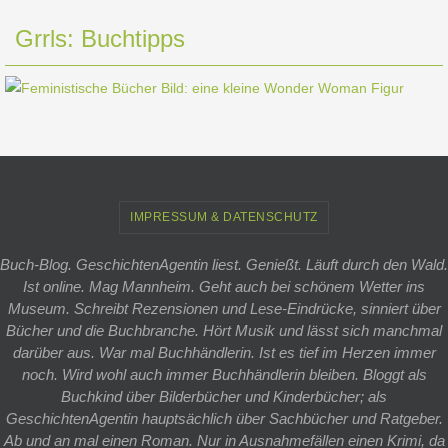
Grrls: Buchtipps
IMPRESSUM & DATENSCHUTZ
Buch-Blog. GeschichtenAgentin liest. Genießt. Läuft durch den Wald.
Ist online. Mag Mannheim. Geht auch bei schönem Wetter ins
Museum. Schreibt Rezensionen und Lese-Eindrücke, sinniert über
Bücher und die Buchbranche. Hört Musik und lässt sich manchmal
darüber aus. War mal Buchhändlerin. Ist es tief im Herzen immer
noch. Wird wohl auch immer Buchhändlerin bleiben. Bloggt als
Buchkind über Bilderbücher und Kinderbücher; als
GeschichtenAgentin hauptsächlich über Sachbücher und Ratgeber.
Ab und an mal einen Roman. Nur in Ausnahmefällen einen Krimi, da