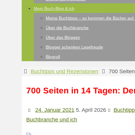
Mein Buch-Blog & ich
Meine Buchtipps – so kommen die Bücher auf 
Über die Buchbranche
Über das Bloggen
Blogger schenken Lesefreude
Blogroll
Start
Buchtipps und Rezensionen
700 Seiten
700 Seiten in 14 Tagen: De
24. Januar 2021
5. April 2026
Buchtip
Buchbranche und ich