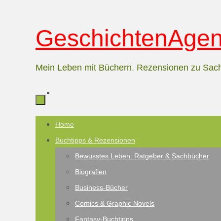
Zum
GeschichtenAgent
Inhalt
springen
Mein Leben mit Büchern. Rezensionen zu Sac
Zum
Home
Inhalt
Buchtipps & Rezensionen
springen
Bewusstes Leben: Ratgeber & Sachbücher
Biografien
Business-Bücher
Comics & Graphic Novels
Fantasy-Buchtipps