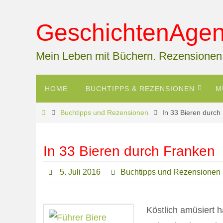
Zum
Inhalt
GeschichtenAgent
springen
Mein Leben mit Büchern. Rezensionen
Zum
HOME
BUCHTIPPS & REZENSIONEN
M
Inhalt
springen
Start
Buchtipps und Rezensionen
In 33 Bieren durch
In 33 Bieren durch Franken
5. Juli 2016
Buchtipps und Rezensionen
Köstlich amüsiert h