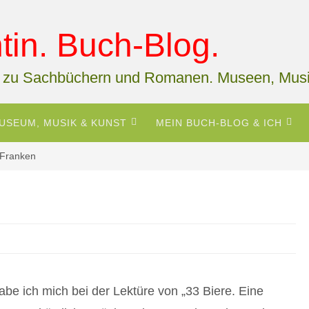
in. Buch-Blog.
 zu Sachbüchern und Romanen. Museen, Musi
USEUM, MUSIK & KUNST
MEIN BUCH-BLOG & ICH
 Franken
abe ich mich bei der Lektüre von „33 Biere. Eine