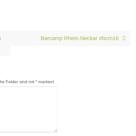
m
Barcamp Rhein-Neckar #bcrn16
che Felder sind mit
*
markiert