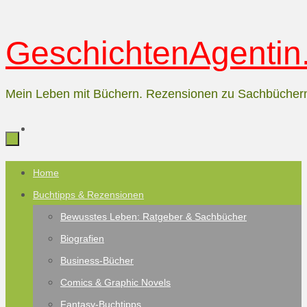
Zum
GeschichtenAgentin.
Inhalt
springen
Mein Leben mit Büchern. Rezensionen zu Sachbücher
Zum
Home
Inhalt
Buchtipps & Rezensionen
springen
Bewusstes Leben: Ratgeber & Sachbücher
Biografien
Business-Bücher
Comics & Graphic Novels
Fantasy-Buchtipps