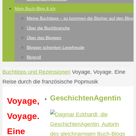
Mein Buch-Blog & ich
Meine Buchtipps – so kommen die Bücher auf den Blog
Über die Buchbranche
Über das Bloggen
Blogger schenken Lesefreude
Blogroll
Start
Buchtipps und Rezensionen
Voyage, Voyage. Eine
Reise durch die französische Popmusik
GeschichtenAgentin
Voyage,
Voyage.
Eine