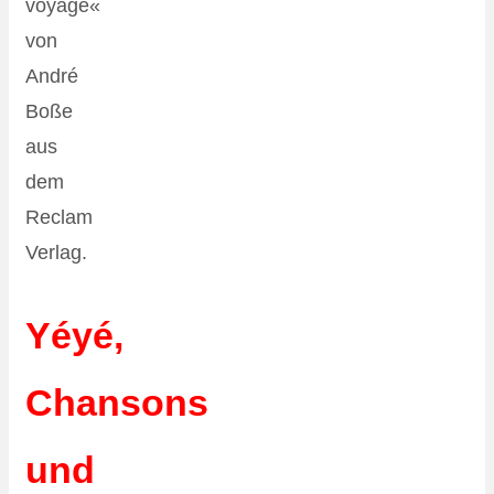
voyage«
von
André
Boße
aus
dem
Reclam
Verlag.
Yéyé,
Chansons
und