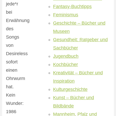
jede*r
Fantasy-Buchtipps
bei
Feminismus
Erwähnung
Geschichte – Bücher und
des
Museen
Songs
Gesundheit: Ratgeber und
von
Sachbücher
Desireless
Jugendbuch
sofort
Kochbücher
einen
Kreativität – Bücher und
Ohrwurm
Inspiration
hat.
Kulturgeschichte
Kein
Kunst – Bücher und
Wunder:
Bildbände
1986
Mannheim, Pfalz und