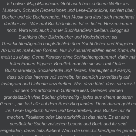
Ist online. Mag Mannheim. Geht auch bei schönem Wetter ins
Museum. Schreibt Rezensionen und Lese-Eindrücke, sinniert über
Bücher und die Buchbranche. Hört Musik und lässt sich manchmal
darüber aus. War mal Buchhändlerin. Ist es tief im Herzen immer
noch. Wird wohl auch immer Buchhändlerin bleiben. Bloggt als
Buchkind über Bilderbücher und Kinderbücher; als
GeschichtenAgentin hauptsächlich über Sachbücher und Ratgeber.
Ab und an mal einen Roman. Nur in Ausnahmefällen einen Krimi, da
meist zu blutig. Gerne Fantasy ohne Schlachtengetümmel, dafür mit
tollen Frauen-Figuren. Beruflich machte sie was mit Online-
Buchmarketing, Social-Media und Texten. Behauptet auf Partys,
dass sie das Internet voll schreibt. Ist ziemlich zuverlässig auf
Instagram und LinkedIn anzutreffen. Was dazu führt, dass sie meist
mit dem Smartphone in Griffnähe liest. Gelesen werden
grundsätzlich viele Bücher gleichzeitig - jedes aus einem anderen
Genre -, die fast alle auf dem Buch-Blog landen. Denn darum geht es
ihr: Lese-Tagebuch führen und beschreiben, was Bücher mit ihr
machen. Feuilleton oder Literaturkritik ist das nicht. Es ist eine
persönliche Sache zwischen Leserin und Buch und ihr seid
eingeladen, daran teilzuhaben! Wenn die GeschichtenAgentin gerade