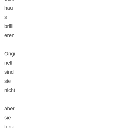
hau
s
brilli
eren
.
Origi
nell
sind
sie
nicht
,
aber
sie
funk