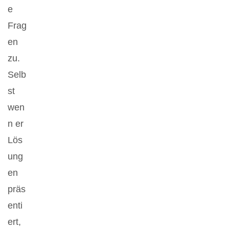
e
Frag
en
zu.
Selb
st
wen
n er
Lös
ung
en
präs
enti
ert,