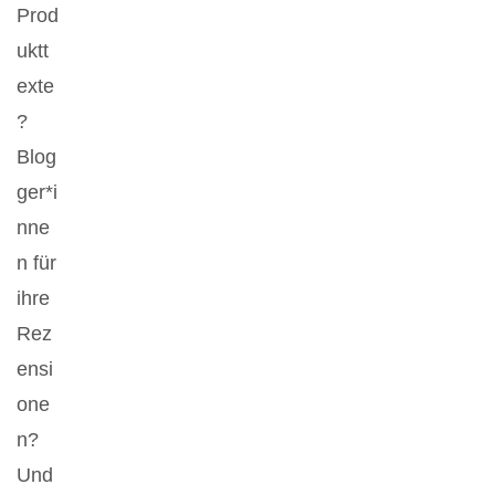
Prod
uktt
exte
?
Blog
ger*i
nne
n für
ihre
Rez
ensi
one
n?
Und