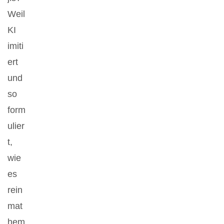
Weil
KI
imiti
ert
und
so
form
ulier
t,
wie
es
rein
mat
hem