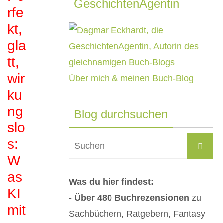
GeschichtenAgentin
rfe
kt,
gla
tt,
wir
Über mich & meinen Buch-Blog
ku
ng
Blog durchsuchen
slo
Su
s:
Suchen
na
W
as
Was du hier findest:
KI
-
Über 480 Buchrezensionen
zu
mit
Sachbüchern, Ratgebern, Fantasy