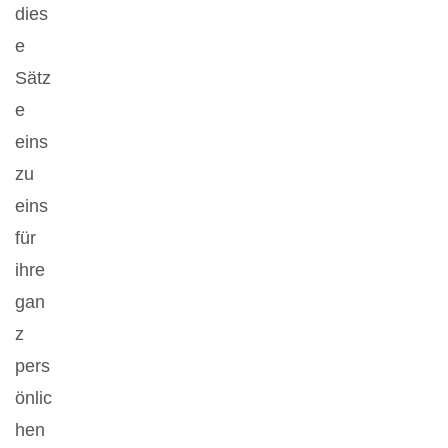
dies
e
Sätz
e
eins
zu
eins
für
ihre
gan
z
pers
önlic
hen