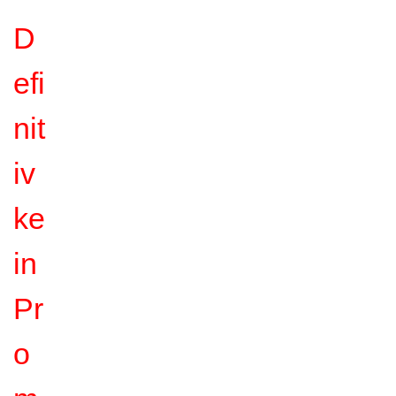
D
efi
nit
iv
ke
in
Pr
o