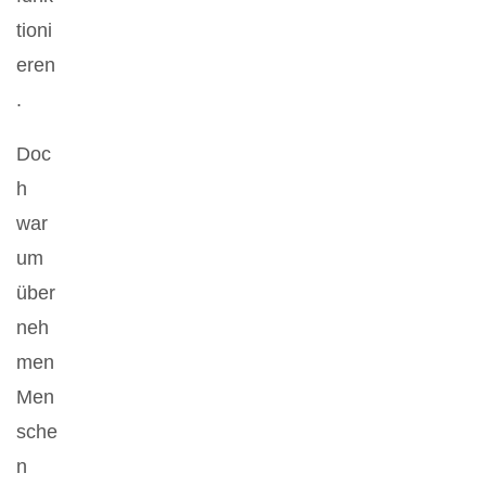
tioni
eren
.
Doc
h
war
um
über
neh
men
Men
sche
n