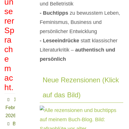
un
und Belletristik
se
- Buchtipps
zu bewusstem Leben,
rer
Feminismus, Business und
Sp
persönlicher Entwicklung
ra
- Leseeindrücke
statt klassischer
ch
Literaturkritik –
authentisch und
e
persönlich
m
ac
Neue Rezensionen (Klick
ht.
auf das Bild)
16.
Februar
2026
Buchtipps