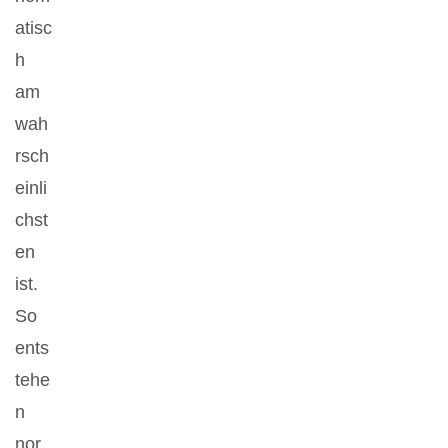
atisc
h
am
wah
rsch
einli
chst
en
ist.
So
ents
tehe
n
nor