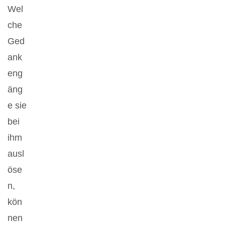
Wel
che
Ged
ank
eng
äng
e sie
bei
ihm
ausl
öse
n,
kön
nen