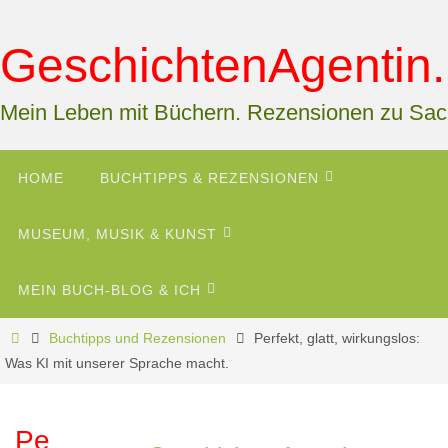
Zum
Inhalt
GeschichtenAgentin.
springen
Mein Leben mit Büchern. Rezensionen zu Sa
Zum
HOME
BUCHTIPPS & REZENSIONEN
Inhalt
springen
MUSEUM, MUSIK & KUNST
MEIN BUCH-BLOG & ICH
Start
Buchtipps und Rezensionen
Perfekt, glatt, wirkungslos:
Was KI mit unserer Sprache macht.
Pe