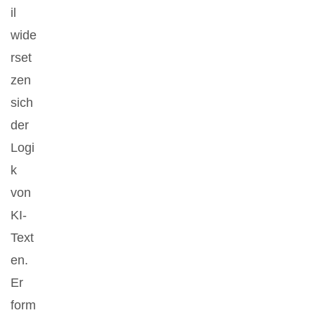
il
wide
rset
zen
sich
der
Logi
k
von
KI-
Text
en.
Er
form