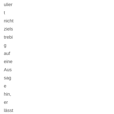
ulier
t
nicht
ziels
trebi
g
auf
eine
Aus
sag
e
hin,
er
lässt