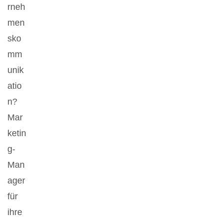
rneh
men
sko
mm
unik
atio
n?
Mar
ketin
g-
Man
ager
für
ihre