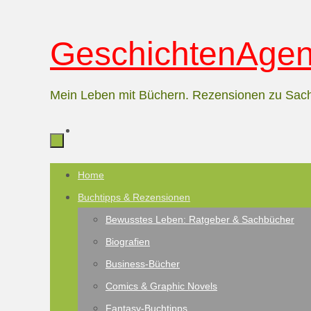
Zum
GeschichtenAgent
Inhalt
springen
Mein Leben mit Büchern. Rezensionen zu Sac
Zum
Home
Inhalt
Buchtipps & Rezensionen
springen
Bewusstes Leben: Ratgeber & Sachbücher
Biografien
Business-Bücher
Comics & Graphic Novels
Fantasy-Buchtipps