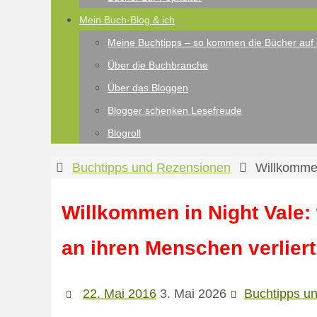
Mein Buch-Blog & ich
Meine Buchtipps – so kommen die Bücher auf 
Über die Buchbranche
Über das Bloggen
Blogger schenken Lesefreude
Blogroll
Start
Buchtipps und Rezensionen
Willkommen
Willkommen in Night Vale
an ihren Menschen verliert
22. Mai 2016
3. Mai 2026
Buchtipps u