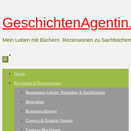
Zum
GeschichtenAgentin.
Inhalt
springen
Mein Leben mit Büchern. Rezensionen zu Sachbücher
Zum
Home
Inhalt
Buchtipps & Rezensionen
springen
Bewusstes Leben: Ratgeber & Sachbücher
Biografien
Business-Bücher
Comics & Graphic Novels
Fantasy-Buchtipps