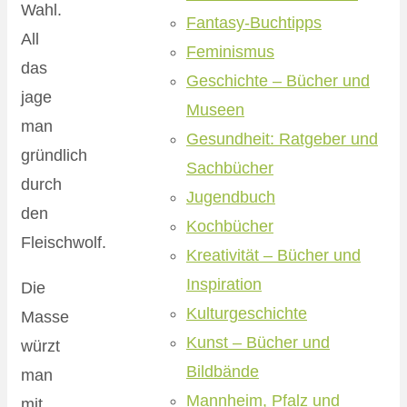
Wahl.
Fantasy-Buchtipps
All
Feminismus
das
Geschichte – Bücher und
jage
Museen
man
Gesundheit: Ratgeber und
gründlich
Sachbücher
durch
Jugendbuch
den
Kochbücher
Fleischwolf.
Kreativität – Bücher und
Inspiration
Die
Kulturgeschichte
Masse
Kunst – Bücher und
würzt
Bildbände
man
Mannheim, Pfalz und
mit