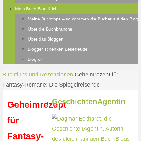
Mein Buch-Blog & ich
Meine Buchtipps – so kommen die Bücher auf den Blog
Über die Buchbranche
Über das Bloggen
Blogger schenken Lesefreude
Blogroll
Start
Buchtipps und Rezensionen
Geheimrezept für
Fantasy-Romane: Die Spiegelreisende
GeschichtenAgentin
Geheimrezept
für
Fantasy-