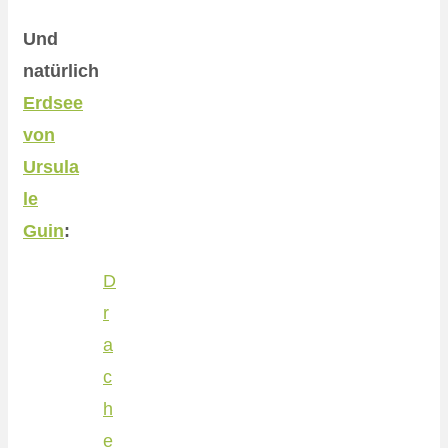
Und
natürlich
Erdsee
von
Ursula
le
Guin
:
D
r
a
c
h
e