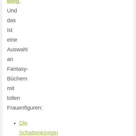
Blog
.
Und
das
ist
eine
Auswahl
an
Fantasy-
Büchern
mit
tollen
Frauenfiguren:
Die
Schattenkönigin