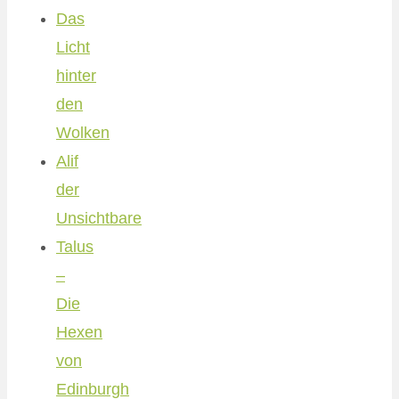
Das
Licht
hinter
den
Wolken
Alif
der
Unsichtbare
Talus
–
Die
Hexen
von
Edinburgh