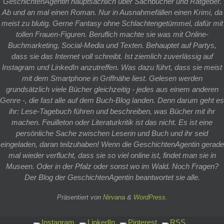
GeschichtenAgentin hauptsächlich über Sachbücher und Ratgeber.
Ab und an mal einen Roman. Nur in Ausnahmefällen einen Krimi, da
meist zu blutig. Gerne Fantasy ohne Schlachtengetümmel, dafür mit
tollen Frauen-Figuren. Beruflich machte sie was mit Online-
Buchmarketing, Social-Media und Texten. Behauptet auf Partys,
dass sie das Internet voll schreibt. Ist ziemlich zuverlässig auf
Instagram und LinkedIn anzutreffen. Was dazu führt, dass sie meist
mit dem Smartphone in Griffnähe liest. Gelesen werden
grundsätzlich viele Bücher gleichzeitig - jedes aus einem anderen
Genre -, die fast alle auf dem Buch-Blog landen. Denn darum geht es
ihr: Lese-Tagebuch führen und beschreiben, was Bücher mit ihr
machen. Feuilleton oder Literaturkritik ist das nicht. Es ist eine
persönliche Sache zwischen Leserin und Buch und ihr seid
eingeladen, daran teilzuhaben! Wenn die GeschichtenAgentin gerade
mal wieder verflucht, dass sie so viel online ist, findet man sie in
Museen. Oder in der Pfalz oder sonst wo im Wald. Noch Fragen?
Der Blog der GeschichtenAgentin beantwortet sie alle.
Präsentiert von
Nirvana
&
WordPress.