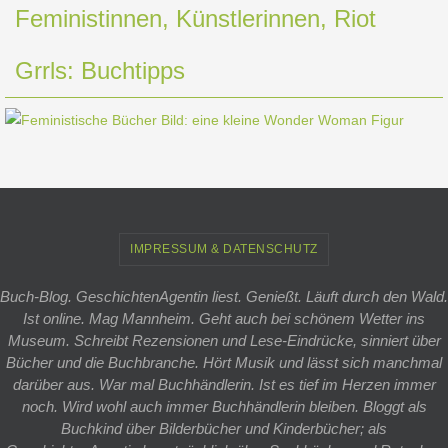
Feministinnen, Künstlerinnen, Riot
Grrls: Buchtipps
IMPRESSUM & DATENSCHUTZ
Buch-Blog. GeschichtenAgentin liest. Genießt. Läuft durch den Wald.
Ist online. Mag Mannheim. Geht auch bei schönem Wetter ins
Museum. Schreibt Rezensionen und Lese-Eindrücke, sinniert über
Bücher und die Buchbranche. Hört Musik und lässt sich manchmal
darüber aus. War mal Buchhändlerin. Ist es tief im Herzen immer
noch. Wird wohl auch immer Buchhändlerin bleiben. Bloggt als
Buchkind über Bilderbücher und Kinderbücher; als