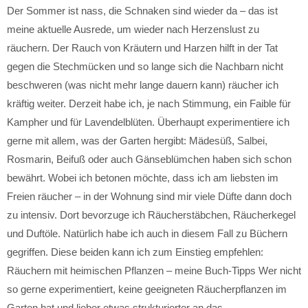
Der Sommer ist nass, die Schnaken sind wieder da – das ist
meine aktuelle Ausrede, um wieder nach Herzenslust zu
räuchern. Der Rauch von Kräutern und Harzen hilft in der Tat
gegen die Stechmücken und so lange sich die Nachbarn nicht
beschweren (was nicht mehr lange dauern kann) räucher ich
kräftig weiter. Derzeit habe ich, je nach Stimmung, ein Faible für
Kampher und für Lavendelblüten. Überhaupt experimentiere ich
gerne mit allem, was der Garten hergibt: Mädesüß, Salbei,
Rosmarin, Beifuß oder auch Gänseblümchen haben sich schon
bewährt. Wobei ich betonen möchte, dass ich am liebsten im
Freien räucher – in der Wohnung sind mir viele Düfte dann doch
zu intensiv. Dort bevorzuge ich Räucherstäbchen, Räucherkegel
und Duftöle. Natürlich habe ich auch in diesem Fall zu Büchern
gegriffen. Diese beiden kann ich zum Einstieg empfehlen:
Räuchern mit heimischen Pflanzen – meine Buch-Tipps Wer nicht
so gerne experimentiert, keine geeigneten Räucherpflanzen im
Garten hat und lieber etwas strukturierter an das…